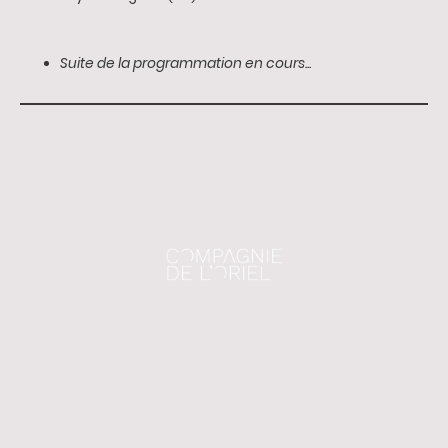
Suite de la programmation en cours...
Copyright © . Tous droits réservés. Compagnie de l'Oriel - 2023
SIRET : 889 742 607 00027 / APE : 9001Z Arts du Spectacle Vivant / Licence 2 :
PLATESV-D-2022-000156 / Licence 3 : PLATESV-D-2023-001800