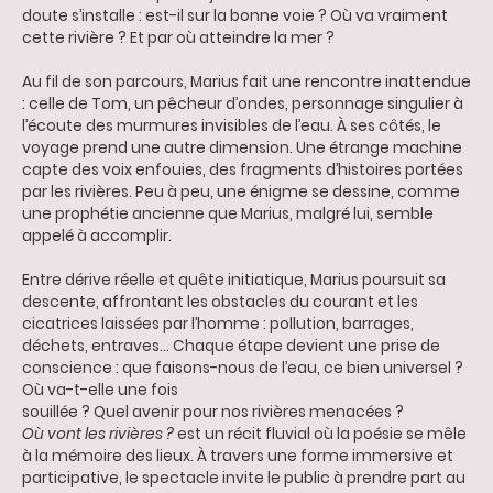
doute s’installe : est-il sur la bonne voie ? Où va vraiment
cette rivière ? Et par où atteindre la mer ?
Au fil de son parcours, Marius fait une rencontre inattendue
: celle de Tom, un pêcheur d’ondes, personnage singulier à
l’écoute des murmures invisibles de l’eau. À ses côtés, le
voyage prend une autre dimension. Une étrange machine
capte des voix enfouies, des fragments d’histoires portées
par les rivières. Peu à peu, une énigme se dessine, comme
une prophétie ancienne que Marius, malgré lui, semble
appelé à accomplir.
Entre dérive réelle et quête initiatique, Marius poursuit sa
descente, affrontant les obstacles du courant et les
cicatrices laissées par l’homme : pollution, barrages,
déchets, entraves… Chaque étape devient une prise de
conscience : que faisons-nous de l’eau, ce bien universel ?
Où va-t-elle une fois
souillée ? Quel avenir pour nos rivières menacées ?
Où vont les rivières ?
est un récit fluvial où la poésie se mêle
à la mémoire des lieux. À travers une forme immersive et
participative, le spectacle invite le public à prendre part au